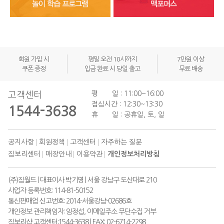
회원 가입 시
평일 오전 10시까지
7만원 이상
쿠폰 증정
입금 완료 시 당일 출고
무료 배송
평 일 : 11:00~16:00
고객센터
점심시간 : 12:30~13:30
1544-3638
휴 일 : 공휴일, 토, 일
공지사항
회원정책
고객센터
자주하는 질문
짐보리센터
매장안내
이용약관
개인정보처리방침
(주)짐월드 | 대표이사 박기영 | 서울 강남구 도산대로 210
사업자 등록번호: 114-81-50152
통신판매업 신고번호: 2014-서울강남-02686호
개인정보 관리책임자: 임정섭, 이메일주소 무단수집 거부
짐보리샵 고객센터:1544-3638 | FAX: 02-6714-2298