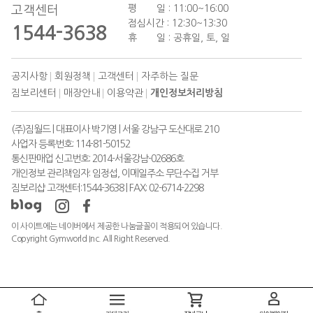
평 일 : 11:00~16:00
고객센터
점심시간 : 12:30~13:30
1544-3638
휴 일 : 공휴일, 토, 일
공지사항
회원정책
고객센터
자주하는 질문
짐보리센터
매장안내
이용약관
개인정보처리방침
(주)짐월드 | 대표이사 박기영 | 서울 강남구 도산대로 210
사업자 등록번호: 114-81-50152
통신판매업 신고번호: 2014-서울강남-02686호
개인정보 관리책임자: 임정섭, 이메일주소 무단수집 거부
짐보리샵 고객센터:1544-3638 | FAX: 02-6714-2298
이 사이트에는 네이버에서 제공한 나눔글꼴이 적용되어 있습니다.
Copyright Gymworld Inc. All Right Reserved.