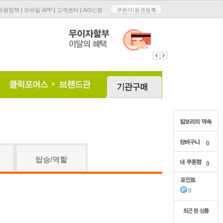
회원정책
|
모바일 APP
|
고객센터
|
A/S신청
쿠폰/이용권등록
0
탑승/역할
0
0