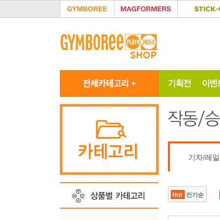
기차/레일
Hot
인기순