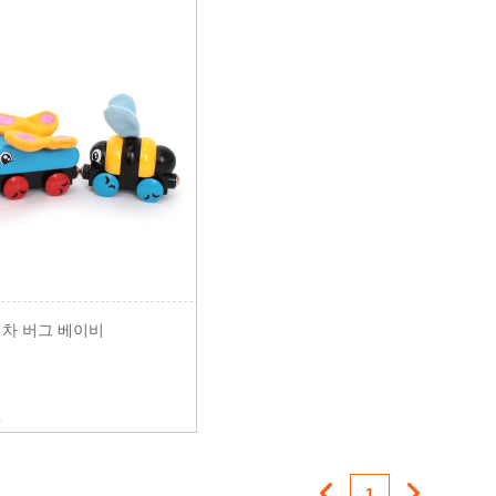
기차 버그 베이비
원
1