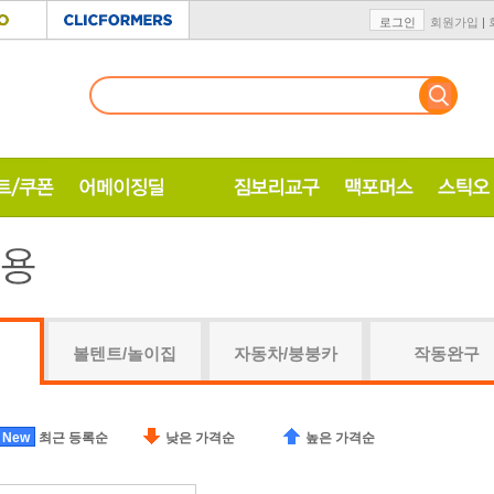
로그인
회원가입
|
볼텐트/놀이집
자동차/붕붕카
작동완구
New
최근 등록순
낮은 가격순
높은 가격순