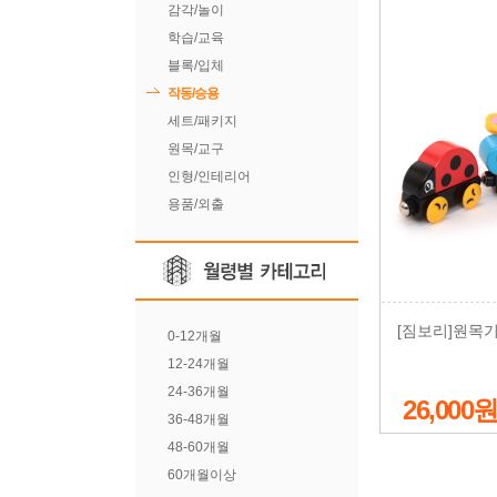
감각/놀이
학습/교육
블록/입체
작동/승용
세트/패키지
원목/교구
인형/인테리어
용품/외출
[짐보리]원목
0-12개월
12-24개월
24-36개월
26,000
36-48개월
48-60개월
60개월이상